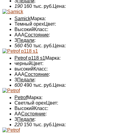
3
Педали
:
190
160 тыс. руб.
Цена:
Samick
Марка:
Темный орех
Цвет:
Высокий
Класс:
ААА
Состояние
:
3
Педали
:
560
450 тыс. руб.
Цена:
Petrof p118 s1
Марка:
черный
Цвет:
высокий
Класс:
AAA
Состояние
:
3
Педали
:
600
490 тыс. руб.
Цена:
Petrof
Марка:
Светлый орех
Цвет:
Высокий
Класс:
АА
Состояние
:
3
Педали
:
220
150 тыс. руб.
Цена: