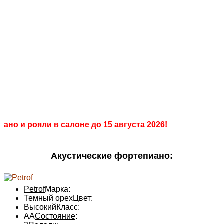
+7 903 008 00 55
Салон
+7 499 286 98 68
ПианоПро
Продажа, покраска, реставрация
пианино и
роялей
ано и рояли в салоне до 15 августа 2026!
Акустические фортепиано:
Petrof
Марка:
Темный орех
Цвет:
Высокий
Класс:
AA
Состояние
: