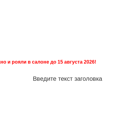
Салон
+7 903 008 00 55
ПианоПро
+7 499 286 98 68
Продажа, покраска, реставрация
пианино и
роялей
о и рояли в салоне до 15 августа 2026!
Введите текст заголовка