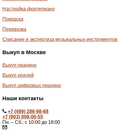
Настройка фортепиано
Покраска
Перевозка
Списание и экспертиза музыкальных инструментов
Выкуп в Москве
Выкуп пианино
Выкуп роялей
Выкуп цифровых пианино
Наши контакты
+7 (499) 286-98-68
+7 (903) 008-00-55
Пн. – Сб.: с 10:00 до 18:00