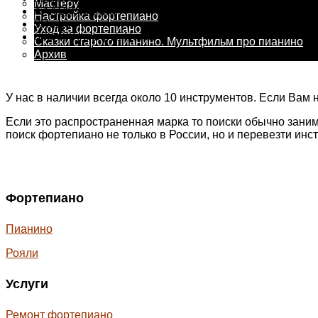
Мастеру
AAA
Состояние
:
Настройка фортепиано
3
Педали:
Уход за фортепиано
600
490 тыс. руб.
Цена:
Сказки старого пианино. Мультфильм про пианино
Архив
У нас в наличии всегда около 10 инструментов. Если Вам 
Если это распространенная марка то поиски обычно заним
поиск фортепиано не только в России, но и перевезти инст
Фортепиано
Пианино
Рояли
Услуги
Ремонт фортепиано