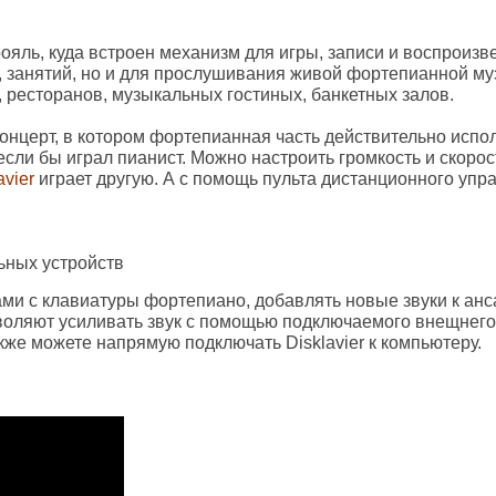
рояль, куда встроен механизм для игры, записи и воспроиз
я, занятий, но и для прослушивания живой фортепианной му
, ресторанов, музыкальных гостиных, банкетных залов.
концерт, в котором фортепианная часть действительно испо
если бы играл пианист. Можно настроить громкость и скоро
avier
играет другую. А с помощь пульта дистанционного упр
ьных устройств
и с клавиатуры фортепиано, добавлять новые звуки к анса
зволяют усиливать звук с помощью подключаемого внещнег
кже можете напрямую подключать Disklavier к компьютеру.