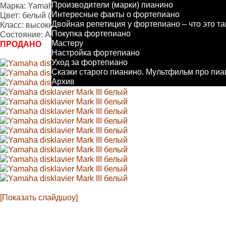
Производители (марки) пианино
Марка: Yamaha disklavier
Интересные факты о фортепиано
Цвет: белый (нежно кремовый)
Двойная репетиция у фортепиано – что это та
Класс: высокий
Покупка фортепиано
Состояние: АА
Мастеру
ПРОДАНО
Настройка фортепиано
Уход за фортепиано
Сказки старого пианино. Мультфильм про пи
Архив
[Показать слайдшоу]