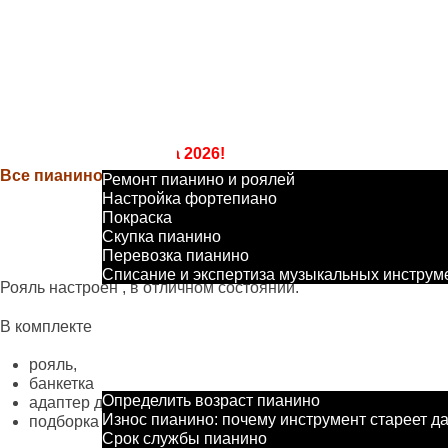
Салон
+7 903 008 00 55
ПианоПро
+7 499 286 98 68
Главная
Пианино
Продажа, покраска, реставрация
пианин
 салоне до 15 августа 2026!
Услуги
Все пианино
Ремонт пианино и роялей
Настройка фортепиано
Покраска
Скупка пианино
Продаетс
Перевозка пианино
Списание и экспертиза музыкальных инструм
Рояль настроен , в отличном состоянии.
Вакансии
В комплекте
Контакты
рояль,
Cтатьи
банкетка
Определить возраст пианино
адаптер для переноса файлов (мелодий) с компьютера 
Износ пианино: почему инструмент стареет д
подборка более тысячи композиций классической форт
Срок службы пианино