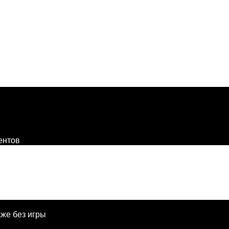
о и роялей
Самоиграющий рояль Yamaha disklavier Mark III белый
я уникальный дисклавир производства компан
ентов
или ноутбука на рояль и обратно.
аже без игры
епианной музыки, джаза, эстрады.