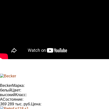
Becker
Марка:
белый
Цвет:
высокий
Класс:
А
Состояние
:
369
289 тыс. руб.
Цена: