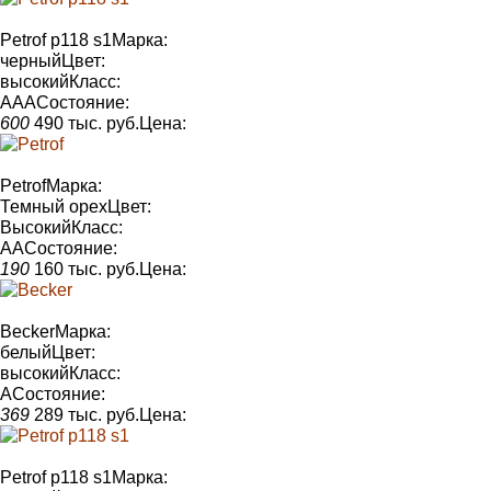
Petrof p118 s1
Марка:
черный
Цвет:
высокий
Класс:
AAA
Состояние
:
600
490 тыс. руб.
Цена:
Petrof
Марка:
Темный орех
Цвет:
Высокий
Класс:
AA
Состояние
:
190
160 тыс. руб.
Цена:
Becker
Марка:
белый
Цвет:
высокий
Класс:
А
Состояние
:
369
289 тыс. руб.
Цена:
Petrof p118 s1
Марка: