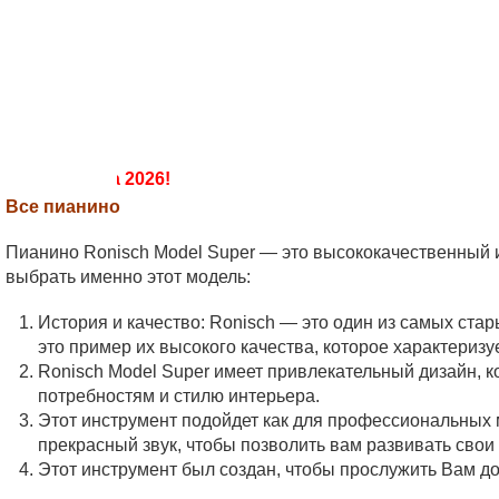
Салон
+7 903 008 00 55
ПианоПро
+7 499 286 98 68
Продажа, покраска, реставрация
пианино и рояле
до 15 августа 2026!
Все пианино
Пианино Ronisch Model Super — это высококачественный и
выбрать именно этот модель:
История и качество: Ronisch — это один из самых ста
это пример их высокого качества, которое характериз
Ronisch Model Super имеет привлекательный дизайн, 
потребностям и стилю интерьера.
Этот инструмент подойдет как для профессиональных 
прекрасный звук, чтобы позволить вам развивать сво
Этот инструмент был создан, чтобы прослужить Вам до