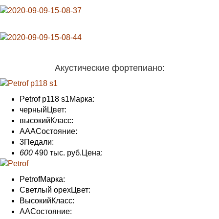
Акустические фортепиано:
Petrof p118 s1
Марка:
черный
Цвет:
высокий
Класс:
AAA
Состояние
:
3
Педали
:
600
490 тыс. руб.
Цена:
Petrof
Марка:
Светлый орех
Цвет:
Высокий
Класс:
АА
Состояние
: