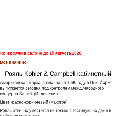
Салон
+7 903 008 00 55
ПианоПро
+7 499 286 98 68
Продажа, покраска, реставрация
пианино и
роялей
о и рояли в салоне до 15 августа 2026!
Все пианино
Рояль Kohler & Campbell кабинетный
Американская марка, созданная в 1896 году в Нью-Йорке,
выпускается сегодня под контролем международного
концерна Samick (Индонезия).
Цвет красно-коричневый (махогон).
Рояль отлично уместится не только в гостиную, но даже в