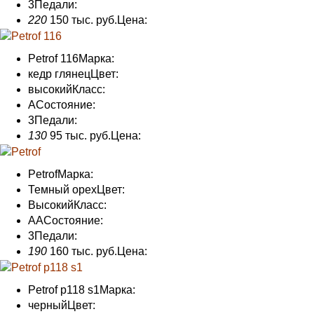
3
Педали
:
220
150 тыс. руб.
Цена:
Petrof 116
Марка:
кедр глянец
Цвет:
высокий
Класс:
A
Состояние
:
3
Педали
:
130
95 тыс. руб.
Цена:
Petrof
Марка:
Темный орех
Цвет:
Высокий
Класс:
AA
Состояние
:
3
Педали
:
190
160 тыс. руб.
Цена:
Petrof p118 s1
Марка:
черный
Цвет: