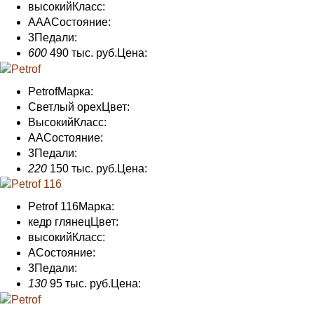
высокий
Класс:
AAA
Состояние
:
3
Педали
:
600
490 тыс. руб.
Цена:
Petrof
Марка:
Светлый орех
Цвет:
Высокий
Класс:
АА
Состояние
:
3
Педали
:
220
150 тыс. руб.
Цена:
Petrof 116
Марка:
кедр глянец
Цвет:
высокий
Класс:
A
Состояние
:
3
Педали
:
130
95 тыс. руб.
Цена: