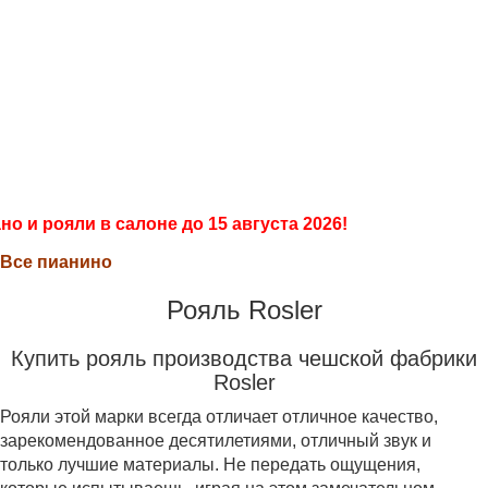
Салон
+7 903 008 00 55
ПианоПро
+7 499 286 98 68
Продажа, покраска, реставрация
пианино и
роялей
о и рояли в салоне до 15 августа 2026!
Все пианино
Рояль Rosler
Купить рояль производства чешской фабрики
Rosler
Рояли этой марки всегда отличает отличное качество,
зарекомендованное десятилетиями, отличный звук и
только лучшие материалы. Не передать ощущения,