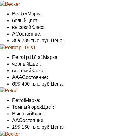
Becker
Марка:
белый
Цвет:
высокий
Класс:
А
Состояние
:
369
289 тыс. руб.
Цена:
Petrof p118 s1
Марка:
черный
Цвет:
высокий
Класс:
AAA
Состояние
:
600
490 тыс. руб.
Цена:
Petrof
Марка:
Темный орех
Цвет:
Высокий
Класс:
AA
Состояние
:
190
160 тыс. руб.
Цена: