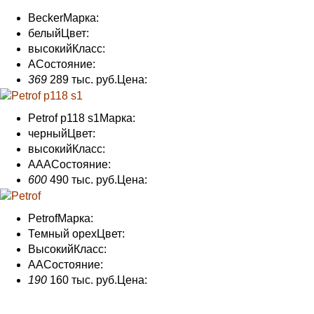
Becker
Марка:
белый
Цвет:
высокий
Класс:
А
Состояние
:
369
289 тыс. руб.
Цена:
Petrof p118 s1
Марка:
черный
Цвет:
высокий
Класс:
AAA
Состояние
:
600
490 тыс. руб.
Цена:
Petrof
Марка:
Темный орех
Цвет:
Высокий
Класс:
AA
Состояние
:
190
160 тыс. руб.
Цена: