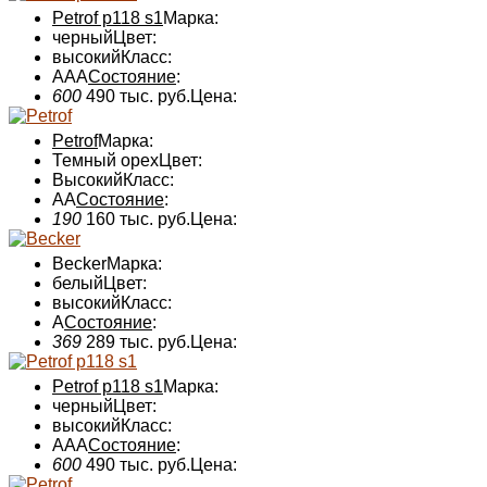
Petrof p118 s1
Марка:
черный
Цвет:
высокий
Класс:
AAA
Состояние
:
600
490 тыс. руб.
Цена:
Petrof
Марка:
Темный орех
Цвет:
Высокий
Класс:
AA
Состояние
:
190
160 тыс. руб.
Цена:
Becker
Марка:
белый
Цвет:
высокий
Класс:
А
Состояние
:
369
289 тыс. руб.
Цена:
Petrof p118 s1
Марка:
черный
Цвет:
высокий
Класс:
AAA
Состояние
:
600
490 тыс. руб.
Цена: