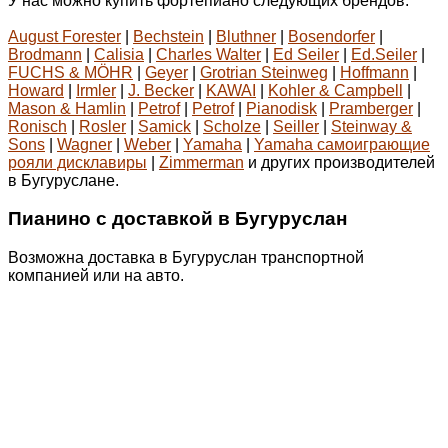
У нас можно купить фортепиано следующих брендов:
August Forester
|
Bechstein
|
Bluthner
|
Bosendorfer
|
Brodmann
|
Calisia
|
Charles Walter
|
Ed Seiler
|
Ed.Seiler
|
FUCHS & MÖHR
|
Geyer
|
Grotrian Steinweg
|
Hoffmann
|
Howard
|
Irmler
|
J. Becker
|
KAWAI
|
Kohler & Campbell
|
Mason & Hamlin
|
Petrof
|
Petrof
|
Pianodisk
|
Pramberger
|
Ronisch
|
Rosler
|
Samick
|
Scholze
|
Seiller
|
Steinway &
Sons
|
Wagner
|
Weber
|
Yamaha
|
Yamaha самоиграющие
рояли дисклавиры
|
Zimmerman
и других производителей
в Бугуруслане.
Пианино с доставкой в Бугуруслан
Возможна доставка в Бугуруслан транспортной
компанией или на авто.