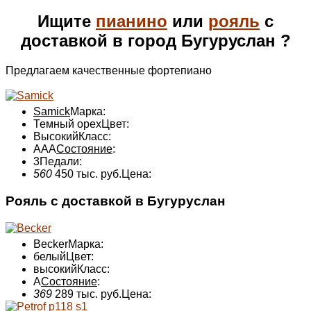
Ищите
пианино
или
рояль
с
доставкой в город Бугуруслан ?
Предлагаем качественные фортепиано
Samick
Марка:
Темный орех
Цвет:
Высокий
Класс:
ААА
Состояние
:
3
Педали:
560
450 тыс. руб.
Цена:
Рояль с доставкой в Бугуруслан
Becker
Марка:
белый
Цвет:
высокий
Класс:
А
Состояние
:
369
289 тыс. руб.
Цена: