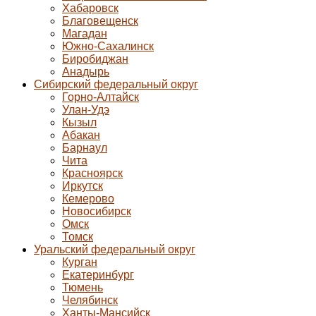
Хабаровск
Благовещенск
Магадан
Южно-Сахалинск
Биробиджан
Анадырь
Сибирский федеральный округ
Горно-Алтайск
Улан-Удэ
Кызыл
Абакан
Барнаул
Чита
Красноярск
Иркутск
Кемерово
Новосибирск
Омск
Томск
Уральский федеральный округ
Курган
Екатеринбург
Тюмень
Челябинск
Ханты-Мансийск