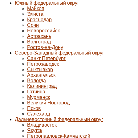
Южный федеральный округ
Майкоп
Элиста
Краснодар
Сочи
Новороссийск
Астрахань
Волгоград
Ростов-на-Дону
Северо-Западный федеральный округ
Санкт Петербург
Петрозаводск
Сыктывкар
Архангельск
Вологда
Калининград
Гатчина
Мурманск
Великий Новгород
Псков
Салехард
Дальневосточный федеральный округ
Владивосток
Якутск
Петропавловск-Камчатский