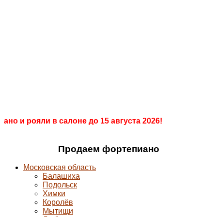
+7 903 008 00 55
Салон
+7 499 286 98 68
ПианоПро
Продажа, покраска, реставрация
пианино и
роялей
ано и рояли в салоне до 15 августа 2026!
Продаем фортепиано
Московская область
Балашиха
Подольск
Химки
Королёв
Мытищи