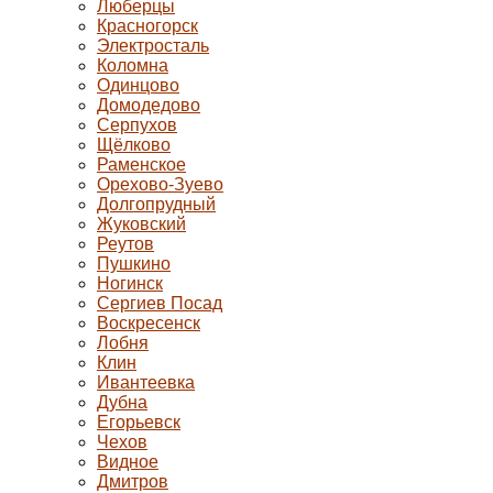
Люберцы
Красногорск
Электросталь
Коломна
Одинцово
Домодедово
Серпухов
Щёлково
Раменское
Орехово-Зуево
Долгопрудный
Жуковский
Реутов
Пушкино
Ногинск
Сергиев Посад
Воскресенск
Лобня
Клин
Ивантеевка
Дубна
Егорьевск
Чехов
Видное
Дмитров