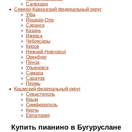
Салехард
Северо-Кавказский федеральный округ
Уфа
Йошкар-Ола
Саранск
Казань
Ижевск
Чебоксары
Киров
Нижний Новгород
Оренбург
Пенза
Ульяновск
Самара
Саратов
Пермь
Крымский федеральный округ
Севастополь
Крым
Симферополь
Керчь
Евпатория
Купить пианино в Бугуруслане