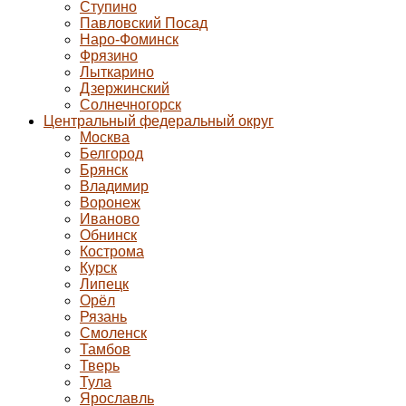
Ступино
Павловский Посад
Наро-Фоминск
Фрязино
Лыткарино
Дзержинский
Солнечногорск
Центральный федеральный округ
Москва
Белгород
Брянск
Владимир
Воронеж
Иваново
Обнинск
Кострома
Курск
Липецк
Орёл
Рязань
Смоленск
Тамбов
Тверь
Тула
Ярославль