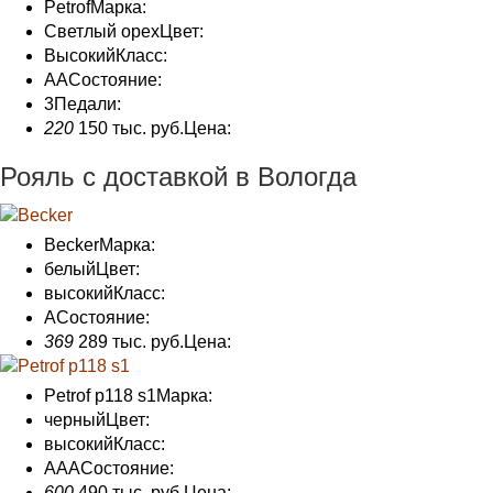
Petrof
Марка:
Светлый орех
Цвет:
Высокий
Класс:
АА
Состояние
:
3
Педали:
220
150 тыс. руб.
Цена:
Рояль с доставкой в Вологда
Becker
Марка:
белый
Цвет:
высокий
Класс:
А
Состояние
:
369
289 тыс. руб.
Цена:
Petrof p118 s1
Марка:
черный
Цвет:
высокий
Класс:
AAA
Состояние
:
600
490 тыс. руб.
Цена: