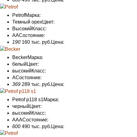
Petrof
Марка:
Темный орех
Цвет:
Высокий
Класс:
AA
Состояние
:
190
160 тыс. руб.
Цена:
Becker
Марка:
белый
Цвет:
высокий
Класс:
А
Состояние
:
369
289 тыс. руб.
Цена:
Petrof p118 s1
Марка:
черный
Цвет:
высокий
Класс:
AAA
Состояние
:
600
490 тыс. руб.
Цена: