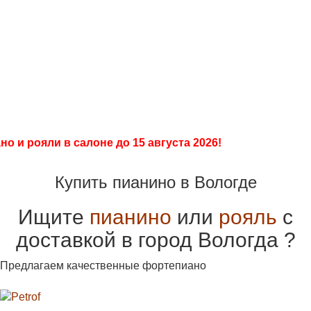
Салон
+7 903 008 00 55
ПианоПро
+7 499 286 98 68
Продажа, покраска, реставрация
пианино и
роялей
о и рояли в салоне до 15 августа 2026!
Купить пианино в Вологде
Ищите
пианино
или
рояль
с
доставкой в город Вологда ?
Предлагаем качественные фортепиано