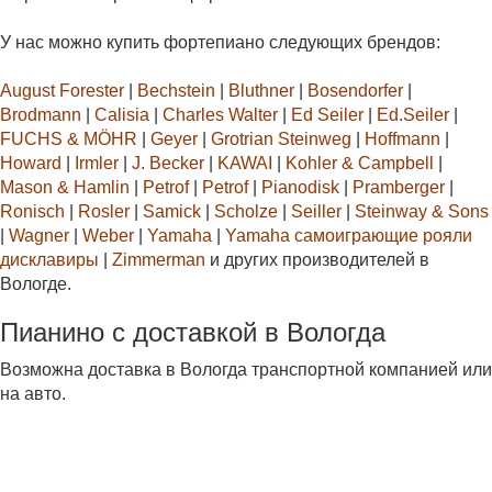
У нас можно купить фортепиано следующих брендов:
August Forester
|
Bechstein
|
Bluthner
|
Bosendorfer
|
Brodmann
|
Calisia
|
Charles Walter
|
Ed Seiler
|
Ed.Seiler
|
FUCHS & MÖHR
|
Geyer
|
Grotrian Steinweg
|
Hoffmann
|
Howard
|
Irmler
|
J. Becker
|
KAWAI
|
Kohler & Campbell
|
Mason & Hamlin
|
Petrof
|
Petrof
|
Pianodisk
|
Pramberger
|
Ronisch
|
Rosler
|
Samick
|
Scholze
|
Seiller
|
Steinway & Sons
|
Wagner
|
Weber
|
Yamaha
|
Yamaha самоиграющие рояли
дисклавиры
|
Zimmerman
и других производителей в
Вологде.
Пианино с доставкой в Вологда
Возможна доставка в Вологда транспортной компанией или
на авто.