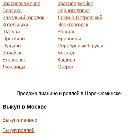
Краснознаменск
Красноармейск
Власиха
Черноголовка
Звёздный городок
Лосино-Петровский
Котельники
Электрогорск
Шатура
Рошаль
Протвино
Бронницы
Пущино
Серебряные Пруды
Зарайск
Восход
Егорьевск
Кашира
Луховицы
Озёрск
Продажа пианино и роялей в Наро-Фоминске
Выкуп в Москве
Выкуп пианино
Выкуп роялей