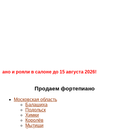
+7 903 008 00 55
Салон
+7 499 286 98 68
ПианоПро
Продажа, покраска, реставрация
пианино и
роялей
ано и рояли в салоне до 15 августа 2026!
Продаем фортепиано
Московская область
Балашиха
Подольск
Химки
Королёв
Мытищи