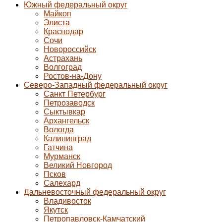
Южный федеральный округ
Майкоп
Элиста
Краснодар
Сочи
Новороссийск
Астрахань
Волгоград
Ростов-на-Дону
Северо-Западный федеральный округ
Санкт Петербург
Петрозаводск
Сыктывкар
Архангельск
Вологда
Калининград
Гатчина
Мурманск
Великий Новгород
Псков
Салехард
Дальневосточный федеральный округ
Владивосток
Якутск
Петропавловск-Камчатский