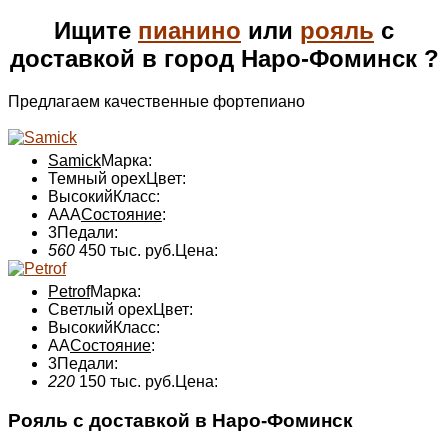
Ищите
пианино
или
рояль
с
доставкой в город Наро-Фоминск ?
Предлагаем качественные фортепиано
Samick
Марка:
Темный орех
Цвет:
Высокий
Класс:
ААА
Состояние
:
3
Педали:
560
450 тыс. руб.
Цена:
Petrof
Марка:
Светлый орех
Цвет:
Высокий
Класс:
АА
Состояние
:
3
Педали:
220
150 тыс. руб.
Цена:
Рояль с доставкой в Наро-Фоминск