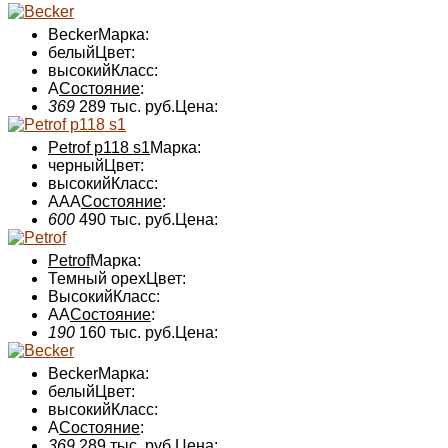
Becker
Марка:
белый
Цвет:
высокий
Класс:
А
Состояние
:
369
289 тыс. руб.
Цена:
Petrof p118 s1
Марка:
черный
Цвет:
высокий
Класс:
AAA
Состояние
:
600
490 тыс. руб.
Цена:
Petrof
Марка:
Темный орех
Цвет:
Высокий
Класс:
AA
Состояние
:
190
160 тыс. руб.
Цена:
Becker
Марка:
белый
Цвет:
высокий
Класс:
А
Состояние
:
369
289 тыс. руб.
Цена: