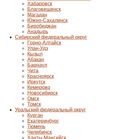
Хабаровск
Благовещенск
Магадан
Южно-Сахалинск
Биробиджан
Анадырь
Сибирский федеральный округ
Горно-Алтайск
Улан-Удэ
Кызыл
Абакан
Барнаул
Чита
Красноярск
Иркутск
Кемерово
Новосибирск
Омск
Томск
Уральский федеральный округ
Курган
Екатеринбург
Тюмень
Челябинск
Ханты-Мансийск