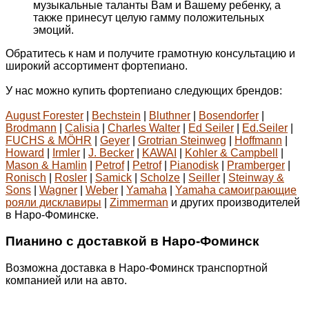
музыкальные таланты Вам и Вашему ребенку, а
также принесут целую гамму положительных
эмоций.
Обратитесь к нам и получите грамотную консультацию и
широкий ассортимент фортепиано.
У нас можно купить фортепиано следующих брендов:
August Forester
|
Bechstein
|
Bluthner
|
Bosendorfer
|
Brodmann
|
Calisia
|
Charles Walter
|
Ed Seiler
|
Ed.Seiler
|
FUCHS & MÖHR
|
Geyer
|
Grotrian Steinweg
|
Hoffmann
|
Howard
|
Irmler
|
J. Becker
|
KAWAI
|
Kohler & Campbell
|
Mason & Hamlin
|
Petrof
|
Petrof
|
Pianodisk
|
Pramberger
|
Ronisch
|
Rosler
|
Samick
|
Scholze
|
Seiller
|
Steinway &
Sons
|
Wagner
|
Weber
|
Yamaha
|
Yamaha самоиграющие
рояли дисклавиры
|
Zimmerman
и других производителей
в Наро-Фоминске.
Пианино с доставкой в Наро-Фоминск
Возможна доставка в Наро-Фоминск транспортной
компанией или на авто.