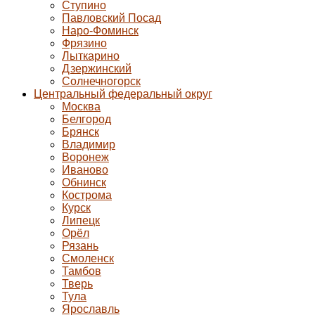
Ступино
Павловский Посад
Наро-Фоминск
Фрязино
Лыткарино
Дзержинский
Солнечногорск
Центральный федеральный округ
Москва
Белгород
Брянск
Владимир
Воронеж
Иваново
Обнинск
Кострома
Курск
Липецк
Орёл
Рязань
Смоленск
Тамбов
Тверь
Тула
Ярославль