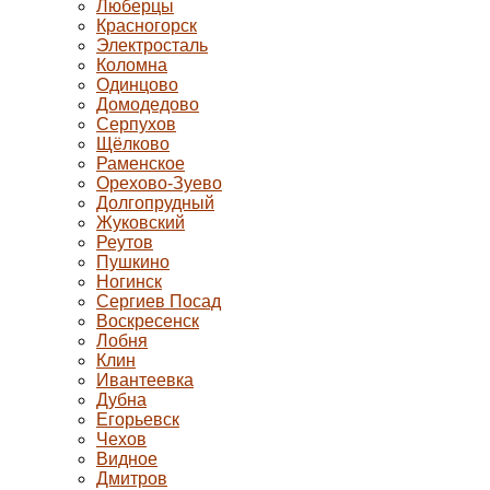
Люберцы
Красногорск
Электросталь
Коломна
Одинцово
Домодедово
Серпухов
Щёлково
Раменское
Орехово-Зуево
Долгопрудный
Жуковский
Реутов
Пушкино
Ногинск
Сергиев Посад
Воскресенск
Лобня
Клин
Ивантеевка
Дубна
Егорьевск
Чехов
Видное
Дмитров