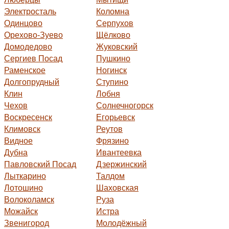
Электросталь
Коломна
Одинцово
Серпухов
Орехово-Зуево
Щёлково
Домодедово
Жуковский
Сергиев Посад
Пушкино
Раменское
Ногинск
Долгопрудный
Ступино
Клин
Лобня
Чехов
Солнечногорск
Воскресенск
Егорьевск
Климовск
Реутов
Видное
Фрязино
Дубна
Ивантеевка
Павловский Посад
Дзержинский
Лыткарино
Талдом
Лотошино
Шаховская
Волоколамск
Руза
Можайск
Истра
Звенигород
Молодёжный