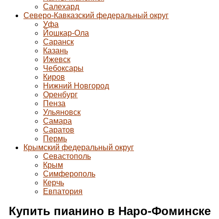
Салехард
Северо-Кавказский федеральный округ
Уфа
Йошкар-Ола
Саранск
Казань
Ижевск
Чебоксары
Киров
Нижний Новгород
Оренбург
Пенза
Ульяновск
Самара
Саратов
Пермь
Крымский федеральный округ
Севастополь
Крым
Симферополь
Керчь
Евпатория
Купить пианино в Наро-Фоминске