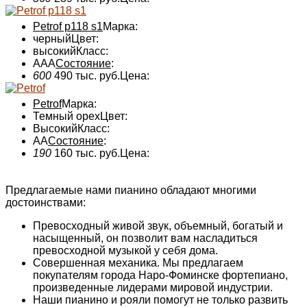
Petrof p118 s1
Марка:
черный
Цвет:
высокий
Класс:
AAA
Состояние
:
600
490 тыс. руб.
Цена:
Petrof
Марка:
Темный орех
Цвет:
Высокий
Класс:
AA
Состояние
:
190
160 тыс. руб.
Цена:
Предлагаемые нами пианино обладают многими
достоинствами:
Превосходный живой звук, объемный, богатый и
насыщенный, он позволит вам насладиться
превосходной музыкой у себя дома.
Совершенная механика. Мы предлагаем
покупателям города Наро-Фоминске фортепиано,
произведенные лидерами мировой индустрии.
Наши пианино и рояли помогут не только развить