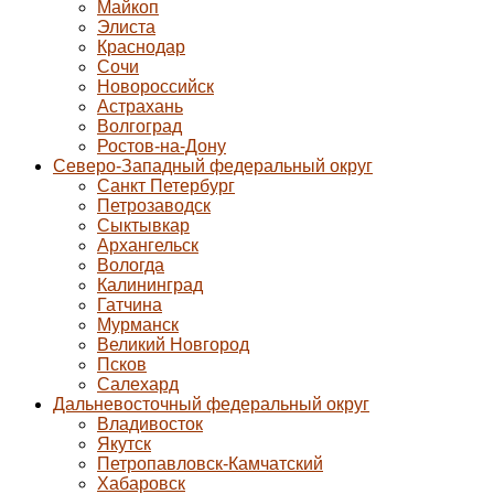
Майкоп
Элиста
Краснодар
Сочи
Новороссийск
Астрахань
Волгоград
Ростов-на-Дону
Северо-Западный федеральный округ
Санкт Петербург
Петрозаводск
Сыктывкар
Архангельск
Вологда
Калининград
Гатчина
Мурманск
Великий Новгород
Псков
Салехард
Дальневосточный федеральный округ
Владивосток
Якутск
Петропавловск-Камчатский
Хабаровск