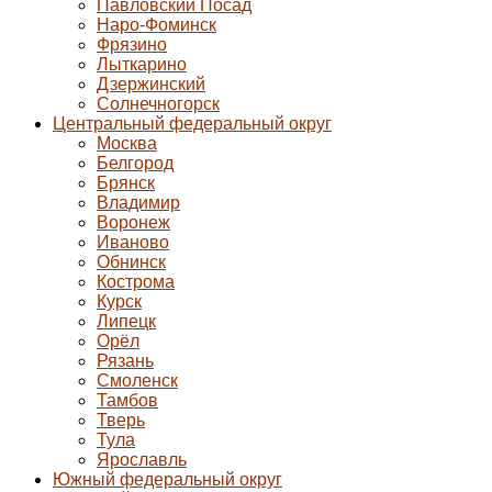
Павловский Посад
Наро-Фоминск
Фрязино
Лыткарино
Дзержинский
Солнечногорск
Центральный федеральный округ
Москва
Белгород
Брянск
Владимир
Воронеж
Иваново
Обнинск
Кострома
Курск
Липецк
Орёл
Рязань
Смоленск
Тамбов
Тверь
Тула
Ярославль
Южный федеральный округ