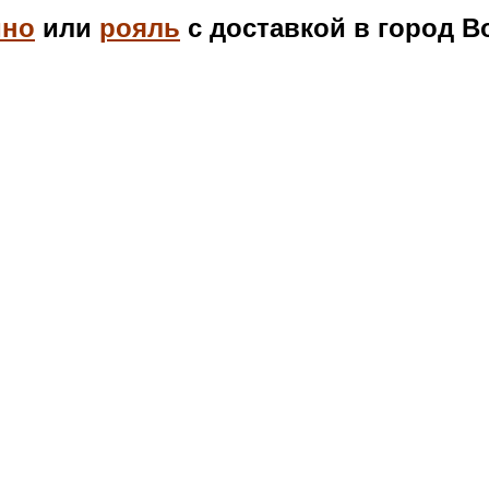
ино
или
рояль
с доставкой в город В