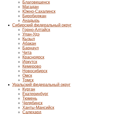
Благовещенск
Магадан
Южно-Сахалинск
Биробиджан
Анадырь
Сибирский федеральный округ
Горно-Алтайск
Улан-Удэ
Кызыл
Абакан
Барнаул
Чита
Красноярск
Иркутск
Кемерово
Новосибирск
Омск
Томск
Уральский федеральный округ
Курган
Екатеринбург
Тюмень
Челябинск
Ханты-Мансийск
Салехард