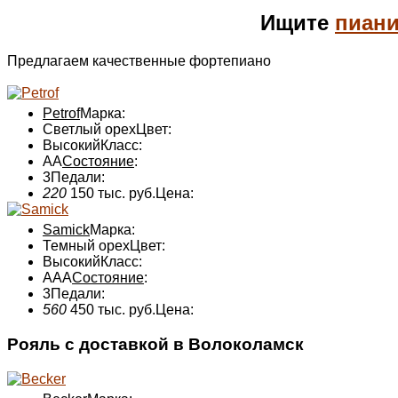
Ищите
пиан
Предлагаем качественные фортепиано
Petrof
Марка:
Светлый орех
Цвет:
Высокий
Класс:
АА
Состояние
:
3
Педали:
220
150 тыс. руб.
Цена:
Samick
Марка:
Темный орех
Цвет:
Высокий
Класс:
ААА
Состояние
:
3
Педали:
560
450 тыс. руб.
Цена:
Рояль с доставкой в Волоколамск