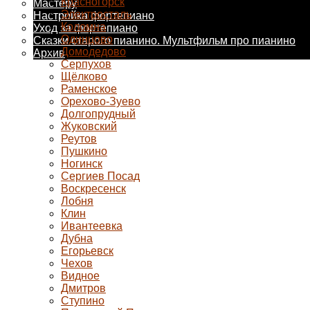
Красногорск
Мастеру
Электросталь
Настройка фортепиано
Коломна
Уход за фортепиано
Одинцово
Сказки старого пианино. Мультфильм про пианино
Домодедово
Архив
Серпухов
Щёлково
Раменское
Орехово-Зуево
Долгопрудный
Жуковский
Реутов
Пушкино
Ногинск
Сергиев Посад
Воскресенск
Лобня
Клин
Ивантеевка
Дубна
Егорьевск
Чехов
Видное
Дмитров
Ступино