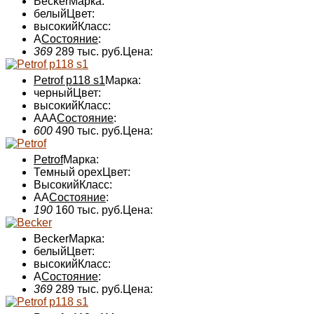
Becker
Марка:
белый
Цвет:
высокий
Класс:
А
Состояние
:
369
289 тыс. руб.
Цена:
Petrof p118 s1
Марка:
черный
Цвет:
высокий
Класс:
AAA
Состояние
:
600
490 тыс. руб.
Цена:
Petrof
Марка:
Темный орех
Цвет:
Высокий
Класс:
AA
Состояние
:
190
160 тыс. руб.
Цена:
Becker
Марка:
белый
Цвет:
высокий
Класс:
А
Состояние
:
369
289 тыс. руб.
Цена: