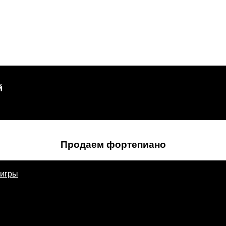
й
Продаем фортепиано
 игры