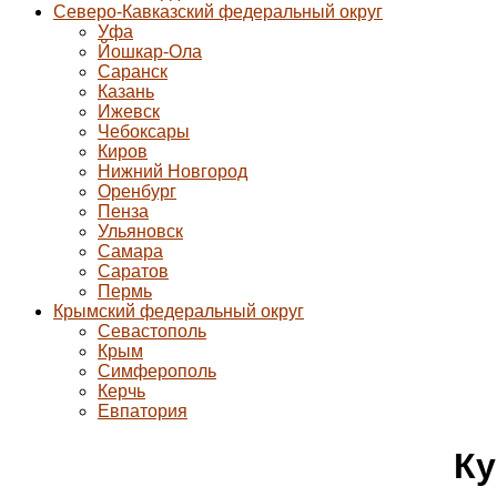
Северо-Кавказский федеральный округ
Уфа
Йошкар-Ола
Саранск
Казань
Ижевск
Чебоксары
Киров
Нижний Новгород
Оренбург
Пенза
Ульяновск
Самара
Саратов
Пермь
Крымский федеральный округ
Севастополь
Крым
Симферополь
Керчь
Евпатория
Ку