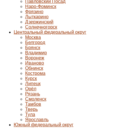
Павловский Посад
Наро-Фоминск
Фрязино
Лыткарино
Дзержинский
Солнечногорск
Центральный федеральный округ
Москва
Белгород
Брянск
Владимир
Воронеж
Иваново
Обнинск
Кострома
Курск
Липецк
Орёл
Рязань
Смоленск
Тамбов
Тверь
Тула
Ярославль
Южный федеральный округ