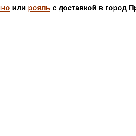
ино
или
рояль
с доставкой в город П