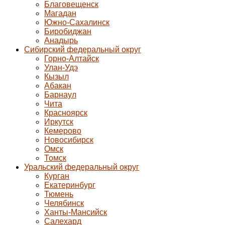
Благовещенск
Магадан
Южно-Сахалинск
Биробиджан
Анадырь
Сибирский федеральный округ
Горно-Алтайск
Улан-Удэ
Кызыл
Абакан
Барнаул
Чита
Красноярск
Иркутск
Кемерово
Новосибирск
Омск
Томск
Уральский федеральный округ
Курган
Екатеринбург
Тюмень
Челябинск
Ханты-Мансийск
Салехард