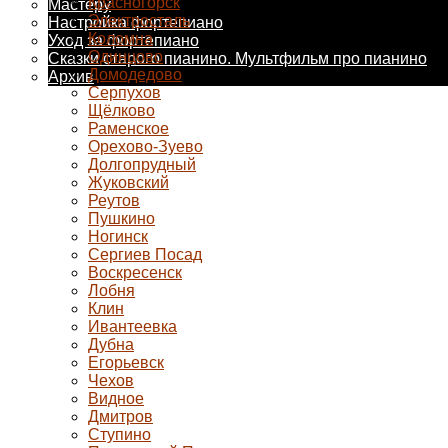
Красногорск
Мастеру
Электросталь
Настройка фортепиано
Коломна
Уход за фортепиано
Одинцово
Сказки старого пианино. Мультфильм про пианино
Домодедово
Архив
Серпухов
Щёлково
Раменское
Орехово-Зуево
Долгопрудный
Жуковский
Реутов
Пушкино
Ногинск
Сергиев Посад
Воскресенск
Лобня
Клин
Ивантеевка
Дубна
Егорьевск
Чехов
Видное
Дмитров
Ступино