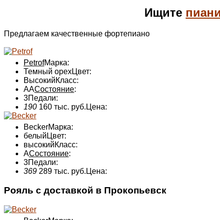
Ищите
пиан
Предлагаем качественные фортепиано
Petrof
Марка:
Темный орех
Цвет:
Высокий
Класс:
AA
Состояние
:
3
Педали:
190
160 тыс. руб.
Цена:
Becker
Марка:
белый
Цвет:
высокий
Класс:
А
Состояние
:
3
Педали:
369
289 тыс. руб.
Цена:
Рояль с доставкой в Прокопьевск