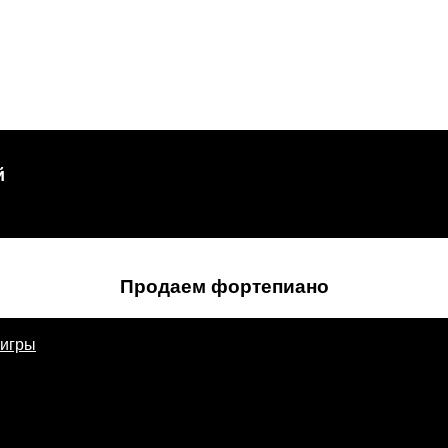
й
Продаем фортепиано
 игры