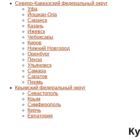
Северо-Кавказский федеральный округ
Уфа
Йошкар-Ола
Саранск
Казань
Ижевск
Чебоксары
Киров
Нижний Новгород
Оренбург
Пенза
Ульяновск
Самара
Саратов
Пермь
Крымский федеральный округ
Севастополь
Крым
Симферополь
Керчь
Евпатория
Ку