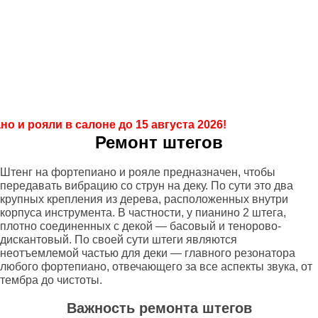
Салон
+7 903 008 00 55
ПианоПро
+7 499 286 98 68
Продажа, покраска, реставрация
пианино и
роялей
о и рояли в салоне до 15 августа 2026!
Ремонт штегов
Штенг на фортепиано и рояле предназначен, чтобы
передавать вибрацию со струн на деку. По сути это два
крупных крепления из дерева, расположенных внутри
корпуса инструмента. В частности, у пианино 2 штега,
плотно соединенных с декой — басовый и тенорово-
дискантовый. По своей сути штеги являются
неотъемлемой частью для деки — главного резонатора
любого фортепиано, отвечающего за все аспекты звука, от
тембра до чистоты.
Важность ремонта штегов